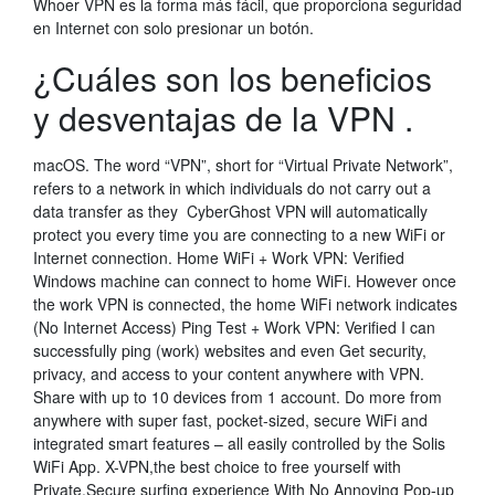
Whoer VPN es la forma más fácil, que proporciona seguridad
en Internet con solo presionar un botón.
¿Cuáles son los beneficios
y desventajas de la VPN .
macOS. The word “VPN”, short for “Virtual Private Network”,
refers to a network in which individuals do not carry out a
data transfer as they CyberGhost VPN will automatically
protect you every time you are connecting to a new WiFi or
Internet connection. Home WiFi + Work VPN: Verified
Windows machine can connect to home WiFi. However once
the work VPN is connected, the home WiFi network indicates
(No Internet Access) Ping Test + Work VPN: Verified I can
successfully ping (work) websites and even Get security,
privacy, and access to your content anywhere with VPN.
Share with up to 10 devices from 1 account. Do more from
anywhere with super fast, pocket-sized, secure WiFi and
integrated smart features – all easily controlled by the Solis
WiFi App. X-VPN,the best choice to free yourself with
Private,Secure surfing experience With No Annoying Pop-up