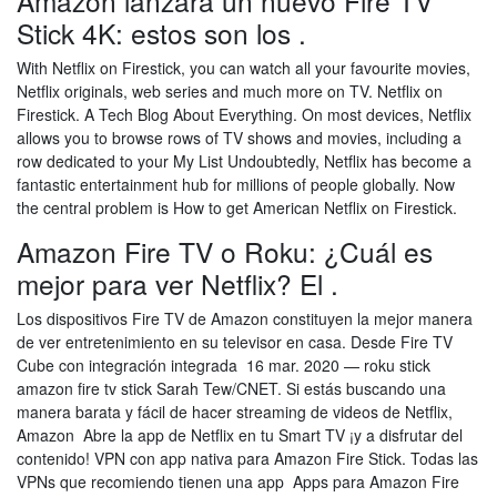
Amazon lanzará un nuevo Fire TV
Stick 4K: estos son los .
With Netflix on Firestick, you can watch all your favourite movies,
Netflix originals, web series and much more on TV. Netflix on
Firestick. A Tech Blog About Everything. On most devices, Netflix
allows you to browse rows of TV shows and movies, including a
row dedicated to your My List Undoubtedly, Netflix has become a
fantastic entertainment hub for millions of people globally. Now
the central problem is How to get American Netflix on Firestick.
Amazon Fire TV o Roku: ¿Cuál es
mejor para ver Netflix? El .
Los dispositivos Fire TV de Amazon constituyen la mejor manera
de ver entretenimiento en su televisor en casa. Desde Fire TV
Cube con integración integrada 16 mar. 2020 — roku stick
amazon fire tv stick Sarah Tew/CNET. Si estás buscando una
manera barata y fácil de hacer streaming de videos de Netflix,
Amazon Abre la app de Netflix en tu Smart TV ¡y a disfrutar del
contenido! VPN con app nativa para Amazon Fire Stick. Todas las
VPNs que recomiendo tienen una app Apps para Amazon Fire